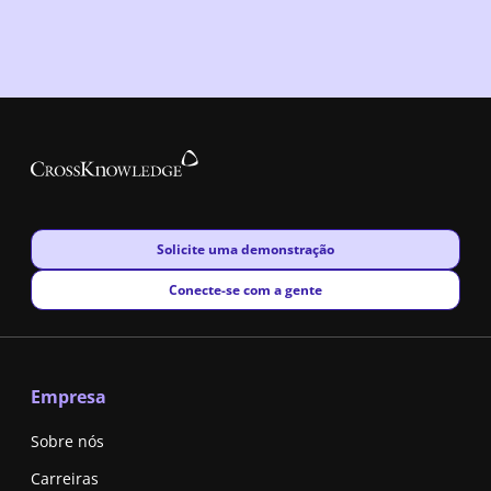
New window
Solicite uma demonstração
New window
Conecte-se com a gente
Empresa
Sobre nós
Carreiras