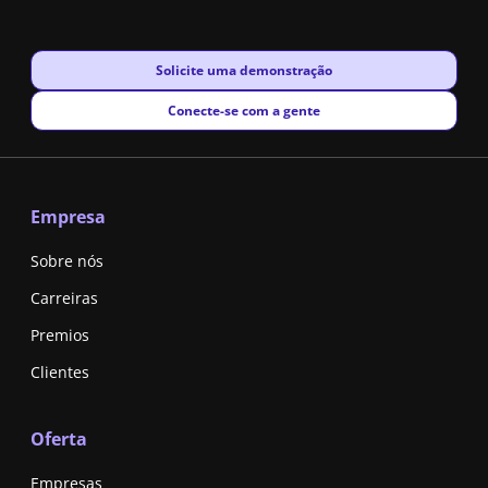
New window
Solicite uma demonstração
New window
Conecte-se com a gente
Empresa
Sobre nós
Carreiras
Premios
Clientes
Oferta
Empresas