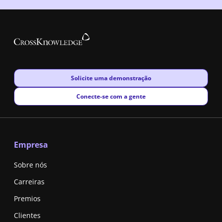
New window
Solicite uma demonstração
New window
Conecte-se com a gente
Empresa
Sobre nós
Carreiras
Premios
Clientes