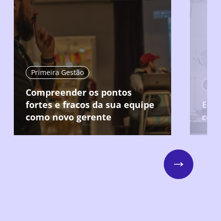
Primeira Gestão
Compreender os pontos
fortes e fracos da sua equipe
Ent
como novo gerente
col
Next