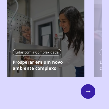
Lidar com a Complexidade
Com
Prosperar em um novo
Domi
ambiente complexo
com
Next