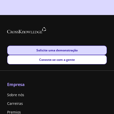
New window
Solicite uma demonstração
New window
Conecte-se com a gente
Empresa
Sobre nós
Carreiras
Premios