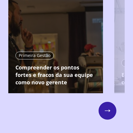
Primeira Gestão
Compreender os pontos
fortes e fracos da sua equipe
Ent
como novo gerente
col
Next