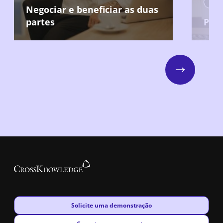
Neg
Negociar e beneficiar as duas
partes
Prep
Next
New window
Solicite uma demonstração