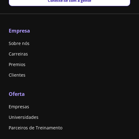
New window
Conecte-se com a gente
Empresa
Sobre nós
Carreiras
Premios
Clientes
Oferta
Empresas
Universidades
Parceiros de Treinamento