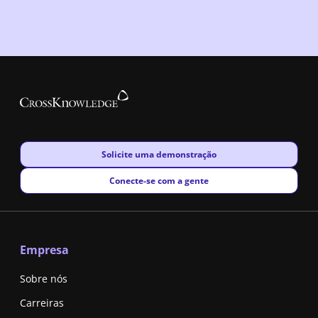
New window
Solicite uma demonstração
New window
Conecte-se com a gente
Empresa
Sobre nós
Carreiras