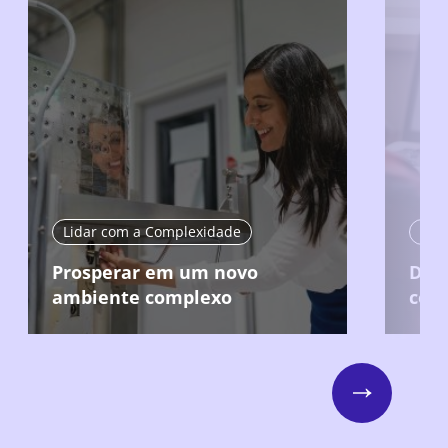
Lidar com a Complexidade
Com
Prosperar em um novo
Domi
ambiente complexo
com
Next