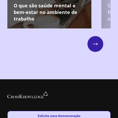
O que são saúde mental e
Com
bem-estar no ambiente de
fort
trabalho
com
Next
New window
Solicite uma demonstração