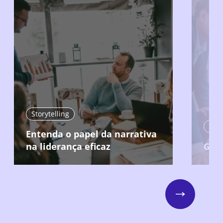
Storytelling
Lide
Entenda o papel da narrativa
na liderança eficaz
Gere
Next