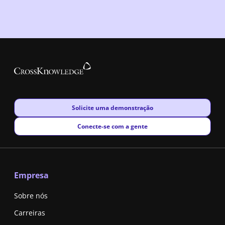
New window
Solicite uma demonstração
New window
Conecte-se com a gente
Empresa
Sobre nós
Carreiras