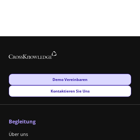
New window
Demo Vereinbaren
New window
Kontaktieren Sie Uns
Begleitung
Über uns