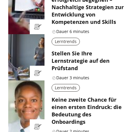
Nachhaltige Strategien zur
Entwicklung von
Kompetenzen und Skills
Dauer
6
minutes
Lerntrends
Stellen Sie Ihre
Lernstrategie auf den
Prüfstand
Dauer
3
minutes
Lerntrends
Keine zweite Chance für
einen ersten Eindruck: die
Bedeutung des
Onboardings
Dauer
2
minutes