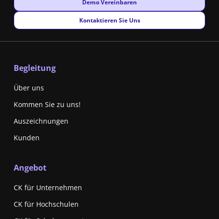
New window
Demo Vereinbaren
New window
Kontaktieren Sie Uns
Begleitung
Über uns
Kommen Sie zu uns!
Auszeichnungen
Kunden
Angebot
CK für Unternehmen
CK für Hochschulen