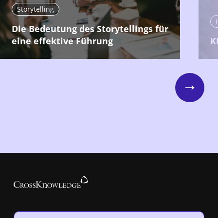
Storytelling
Die Bedeutung des Storytellings für
eine effektive Führung
K
Next