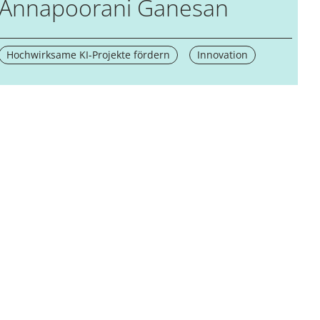
Annapoorani Ganesan
Hochwirksame KI-Projekte fördern
Innovation