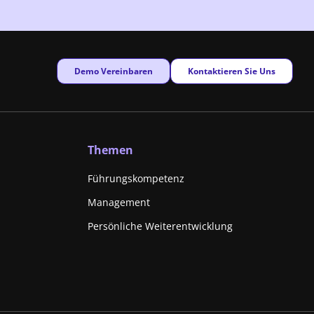
New window
New window
Demo Vereinbaren
Kontaktieren Sie Uns
Themen
Führungskompetenz
Management
Persönliche Weiterentwicklung