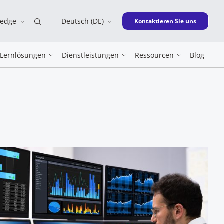
ledge
Deutsch (DE)
New window
Kontaktieren Sie uns
Lernlösungen
Dienstleistungen
Ressourcen
Blog