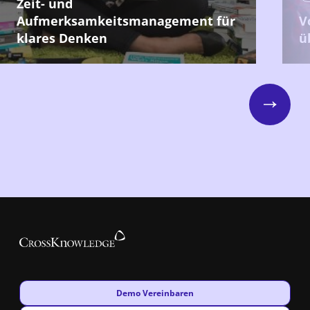
Zeit- und
Aufmerksamkeitsmanagement für
V
klares Denken
ü
Next
New window
Demo Vereinbaren