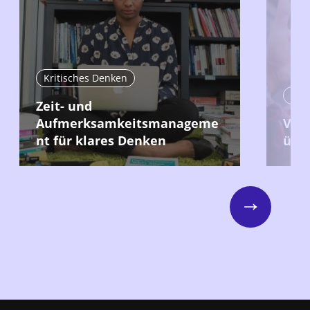
Kritisches Denken
Kri
Zeit- und
Aufmerksamkeitsmanageme
Vors
nt für klares Denken
übe
Next