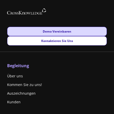
New window
Demo Vereinbaren
New window
Kontaktieren Sie Uns
Begleitung
Über uns
Kommen Sie zu uns!
Auszeichnungen
Kunden