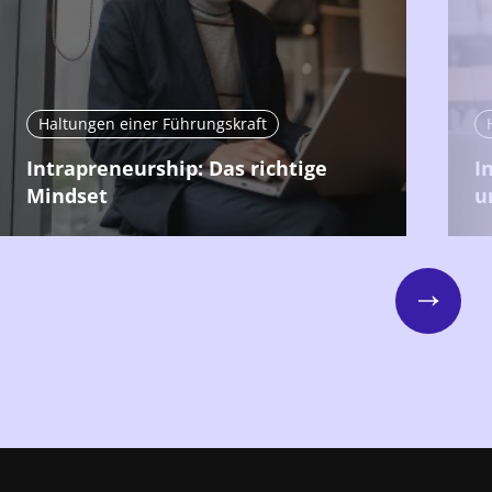
Haltungen einer Führungskraft
Intrapreneurship: Das richtige
I
Mindset
u
Next