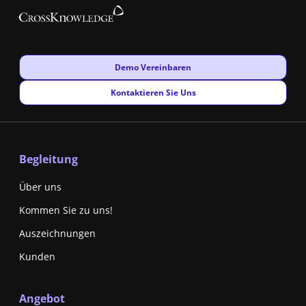
New window
Demo Vereinbaren
New window
Kontaktieren Sie Uns
Begleitung
Über uns
Kommen Sie zu uns!
Auszeichnungen
Kunden
Angebot