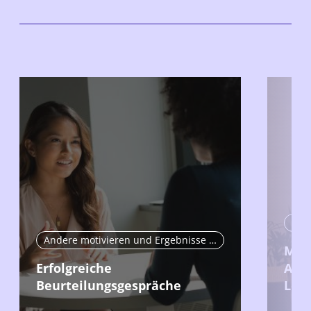
Andere motivieren und Ergebnisse erzielen
Mit 
Erfolgreiche
Arbe
Beurteilungsgespräche
Leis