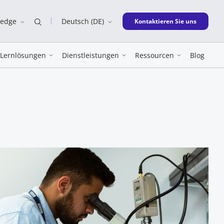
ledge
Deutsch (DE)
New window
Kontaktieren Sie uns
Lernlösungen
Dienstleistungen
Ressourcen
Blog