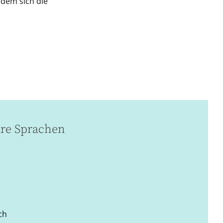
 dem sich die
re Sprachen
ch