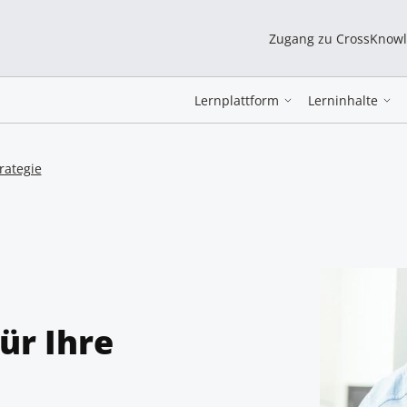
Zugang zu CrossKnow
Lernplattform
Lerninhalte
rategie
ür Ihre