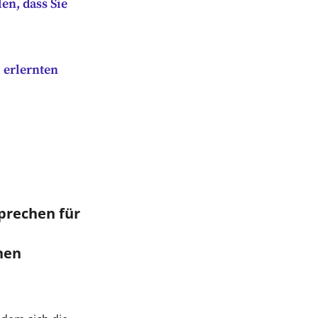
en, dass Sie
 erlernten
prechen für
nen