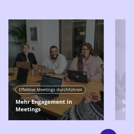
Effektive Meetings durchführen
Effe
Mehr Engagement in
Mee
Meetings
stru