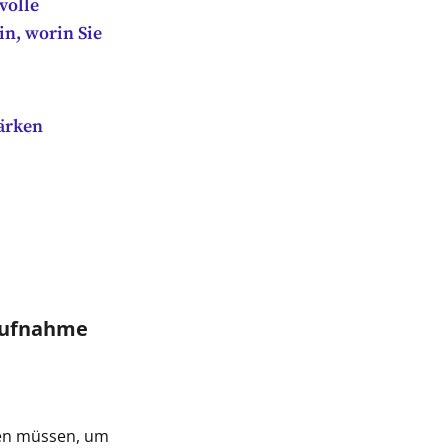
volle
in, worin Sie
tärken
aufnahme
ren müssen, um