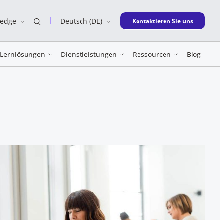
ledge
Deutsch (DE)
New window
Kontaktieren Sie uns
Lernlösungen
Dienstleistungen
Ressourcen
Blog