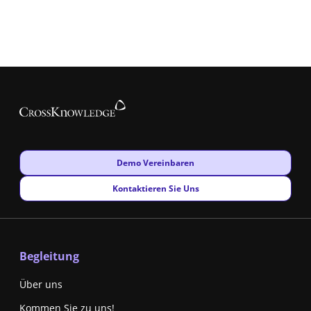
New window
Demo Vereinbaren
New window
Kontaktieren Sie Uns
Begleitung
Über uns
Kommen Sie zu uns!