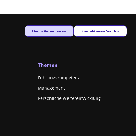
New window
New window
Demo Vereinbaren
Kontaktieren Sie Uns
Themen
Führungskompetenz
Management
Persönliche Weiterentwicklung