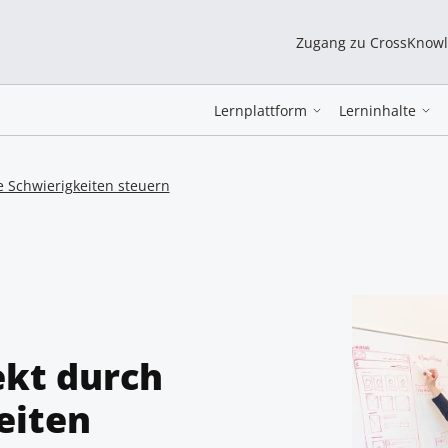
Zugang zu CrossKnow
Lernplattform
Lerninhalte
e Schwierigkeiten steuern
ekt durch
eiten