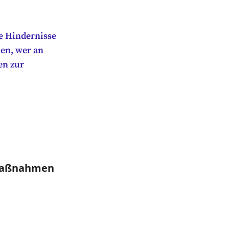
he Hindernisse
en, wer an
en zur
 Maßnahmen