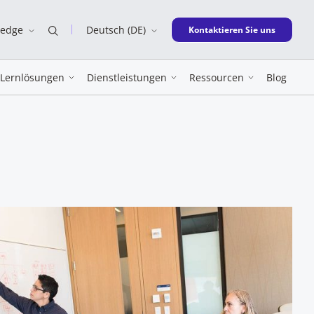
ledge
Deutsch (DE)
New window
Kontaktieren Sie uns
Lernlösungen
Dienstleistungen
Ressourcen
Blog