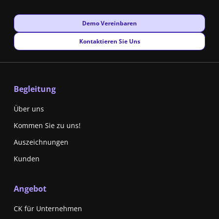
New window
Demo Vereinbaren
New window
Kontaktieren Sie Uns
Begleitung
Über uns
Kommen Sie zu uns!
Auszeichnungen
Kunden
Angebot
CK für Unternehmen