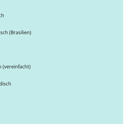
ch
sch (Brasilien)
 (vereinfacht)
disch
h