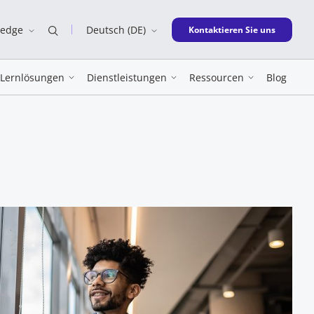
ledge
Deutsch (DE)
New window
Kontaktieren Sie uns
Lernlösungen
Dienstleistungen
Ressourcen
Blog