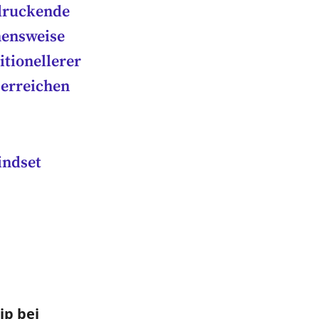
ndruckende
hensweise
itionellerer
 erreichen
indset
ip bei