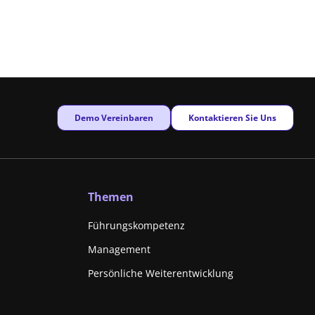
New window
New window
Demo Vereinbaren
Kontaktieren Sie Uns
Themen
Führungskompetenz
Management
Persönliche Weiterentwicklung