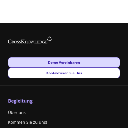
New window
Demo Vereinbaren
New window
Kontaktieren Sie Uns
Begleitung
Über uns
Kommen Sie zu uns!