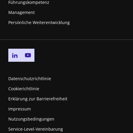
Führungskompetenz
Management
Persönliche Weiterentwicklung
Go to linkedin page
Go to youtube page
Datenschutzrichtlinie
Cookierichtlinie
Erklärung zur Barrierefreiheit
Impressum
Nutzungsbedingungen
New window
Service-Level-Vereinbarung