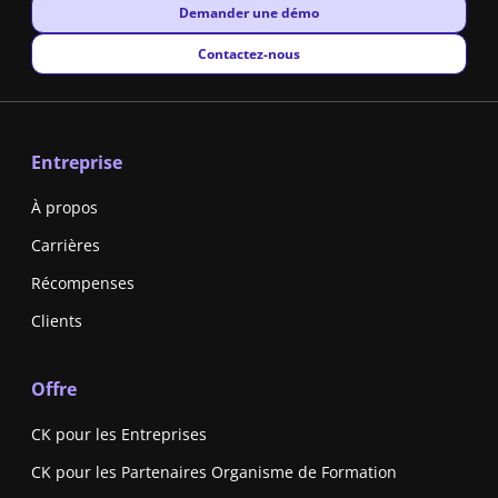
New window
Demander une démo
New window
Contactez-nous
Entreprise
À propos
Carrières
Récompenses
Clients
Offre
CK pour les Entreprises
CK pour les Partenaires Organisme de Formation