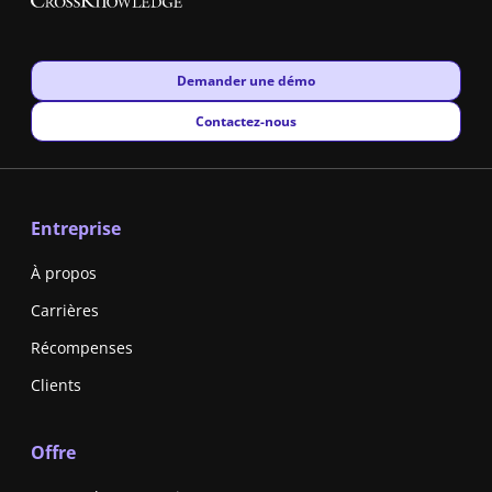
New window
Demander une démo
New window
Contactez-nous
Entreprise
À propos
Carrières
Récompenses
Clients
Offre