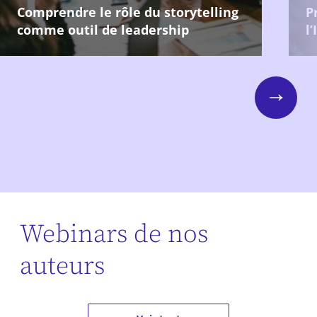
Comprendre le rôle du storytelling
P
comme outil de leadership
l’
Next
Webinars de nos
auteurs