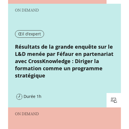
ON DEMAND
Œil d’expert
New window
Résultats de la grande enquête sur le
L&D menée par Féfaur en partenariat
avec CrossKnowledge : Diriger la
formation comme un programme
stratégique
Durée 1h
ON DEMAND