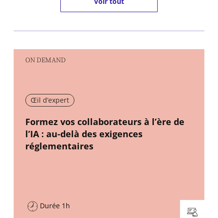
Voir tout
ON DEMAND
Œil d’expert
New window
Formez vos collaborateurs à l’ère de
l’IA : au-delà des exigences
réglementaires
Durée 1h