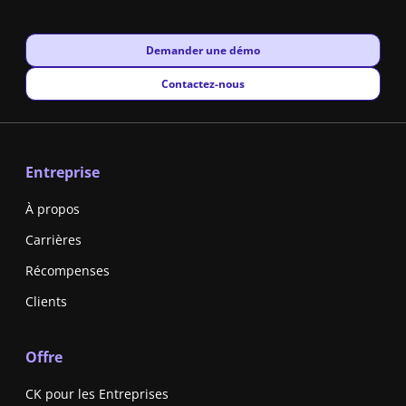
New window
Demander une démo
New window
Contactez-nous
Entreprise
À propos
Carrières
Récompenses
Clients
Offre
CK pour les Entreprises