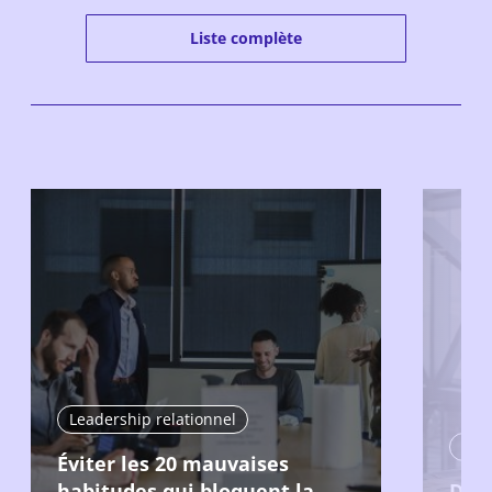
Liste complète
Leadership relationnel
Lead
Éviter les 20 mauvaises
habitudes qui bloquent la
Dem