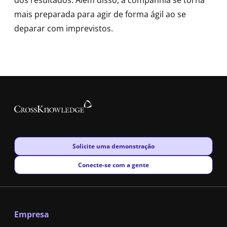
mais preparada para agir de forma ágil ao se
deparar com imprevistos.
New window
Solicite uma demonstração
New window
Conecte-se com a gente
Empresa