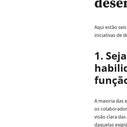
dese
Aqui estão sei
iniciativas de 
1. Sej
habili
funçã
A maioria das 
os colaborador
visão clara da
daquelas exigi