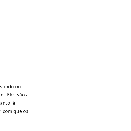
estindo no
s. Eles são a
anto, é
er com que os