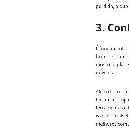
perdido, o que
3. Con
É fundamental 
broncas. També
mostre o plan
ouvi-los.
Além das reuni
ter um acompan
ferramentas e 
isso, é possív
melhores compe