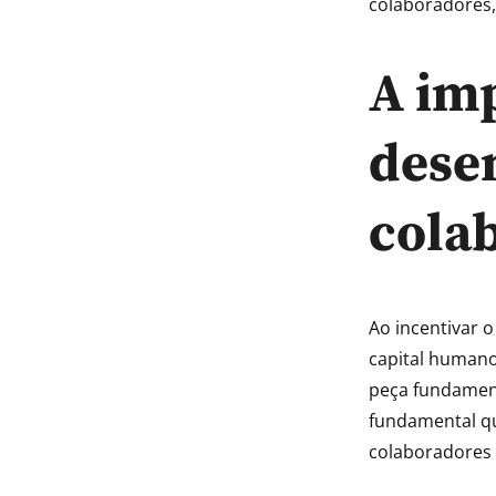
colaboradores,
A im
dese
cola
Ao incentivar 
capital humano
peça fundament
fundamental qu
colaboradores 