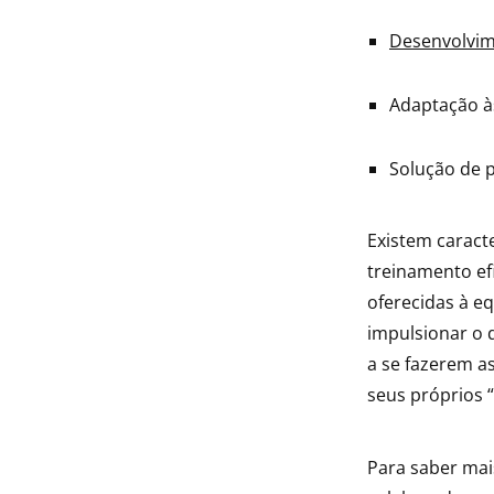
indow
Desenvolvim
indow
Adaptação 
Solução de 
Existem caract
treinamento ef
oferecidas à e
impulsionar o 
a se fazerem a
seus próprios “
Para saber mai