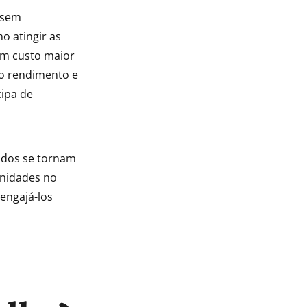
 sem
o atingir as
um custo maior
mo rendimento e
cipa de
ados se tornam
unidades no
 engajá-los