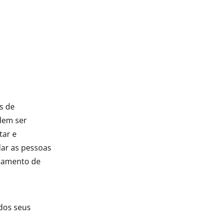
s de
odem ser
tar e
dar as pessoas
ciamento de
dos seus