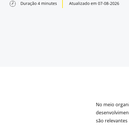
Duração
4
minutes
Atualizado em
07-08-2026
No meio organi
indow
desenvolviment
são relevantes
indow