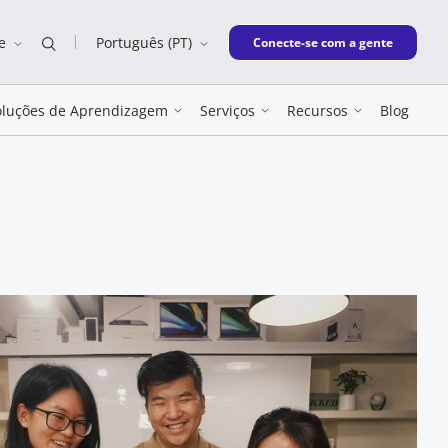
e
Português (PT)
New window
Conecte-se com a gente
oluções de Aprendizagem
Serviços
Recursos
Blog