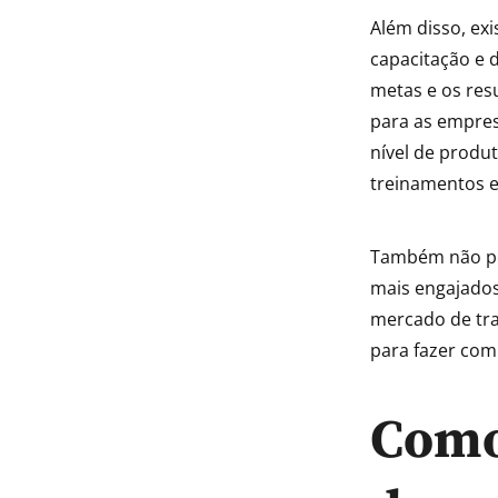
Além disso, ex
capacitação e 
metas e os res
para as empres
nível de produt
treinamentos e
Também não po
mais engajados
mercado de trab
para fazer com
Como