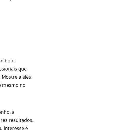
em bons
ssionais que
 Mostre a eles
té mesmo no
enho, a
res resultados.
u interesse é