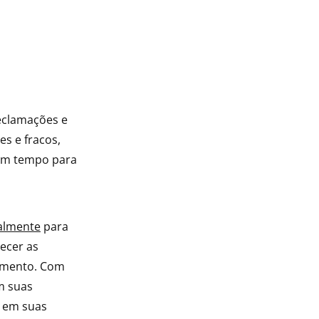
eclamações e
es e fracos,
um tempo para
ualmente
para
ecer as
vimento. Com
m suas
s em suas