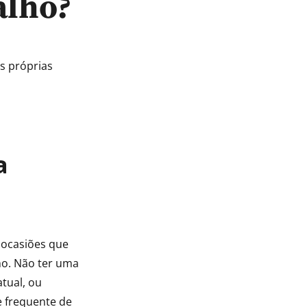
alho?
s próprias
a
 ocasiões que
ho. Não ter uma
tual, ou
e frequente de