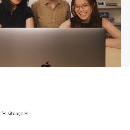
o
rês situações