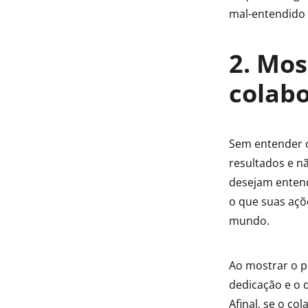
mal-entendido 
2. Mos
colab
Sem entender 
resultados e n
desejam entend
o que suas açõ
mundo.
Ao mostrar o p
dedicação e o 
Afinal, se o co