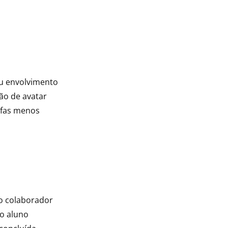
eu envolvimento
ão de avatar
refas menos
o colaborador
ao aluno