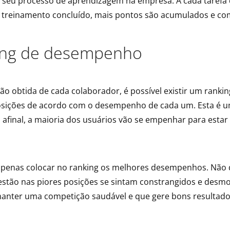
 seu processo de aprendizagem na empresa. A cada tarefa 
treinamento concluído, mais pontos são acumulados e co
ing de desempenho
o obtida de cada colaborador, é possível existir um rank
osições de acordo com o desempenho de cada um. Esta é u
 afinal, a maioria dos usuários vão se empenhar para estar
apenas colocar no ranking os melhores desempenhos. Não 
estão nas piores posições se sintam constrangidos e desmo
anter uma competição saudável e que gere bons resultado