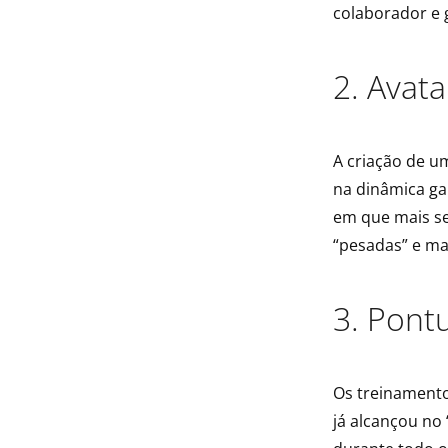
colaborador e
2. Avata
A criação de u
na dinâmica ga
em que mais se 
“pesadas” e ma
3. Pont
Os treinamento
já alcançou no