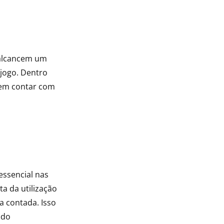
 alcancem um
jogo. Dentro
dem contar com
essencial nas
ta da utilização
a contada. Isso
 do