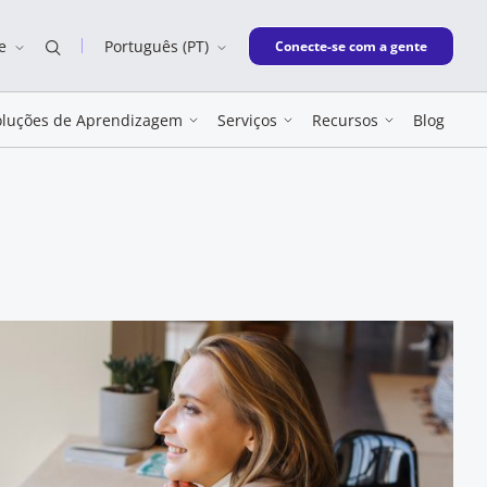
e
Português (PT)
New window
Conecte-se com a gente
oluções de Aprendizagem
Serviços
Recursos
Blog