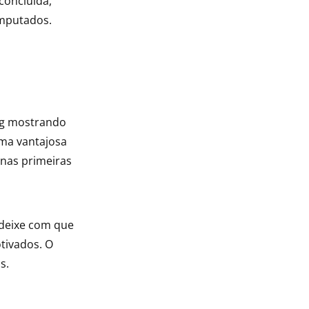
concluída,
mputados.
ing mostrando
ma vantajosa
 nas primeiras
deixe com que
tivados. O
s.