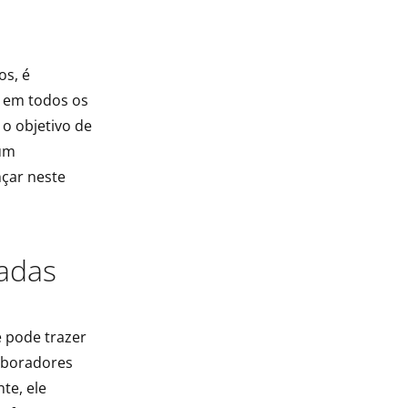
os, é
e em todos os
o objetivo de
 um
çar neste
eadas
 pode trazer
aboradores
te, ele