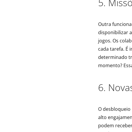
5. Miss
Outra funciona
disponibilizar 
jogos. Os cola
cada tarefa. É
determinado t
momento? Essas
6. Nova
O desbloqueio 
alto engajamen
podem receber 