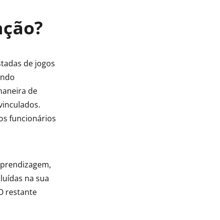
ação?
tadas de jogos
undo
maneira de
vinculados.
os funcionários
aprendizagem,
luídas na sua
O restante