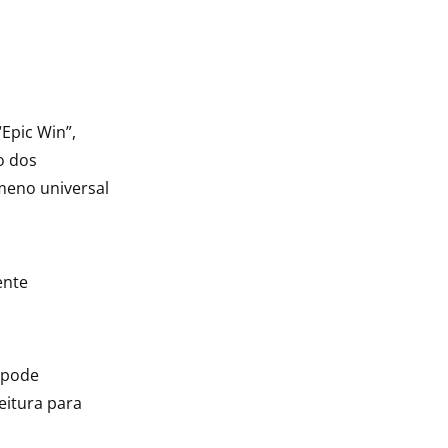
Epic Win”,
o dos
meno universal
ente
 pode
itura para