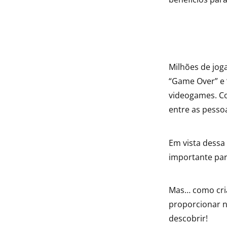
indow
indow
Milhões de jog
“Game Over” e 
videogames. Co
entre as pesso
Em vista dessa
importante par
Mas… como cria
proporcionar 
descobrir!