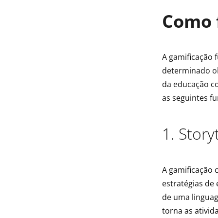
Como 
A gamificação
determinado ob
da educação co
as seguintes fu
1. Story
A gamificação 
estratégias de 
de uma linguag
torna as ativid