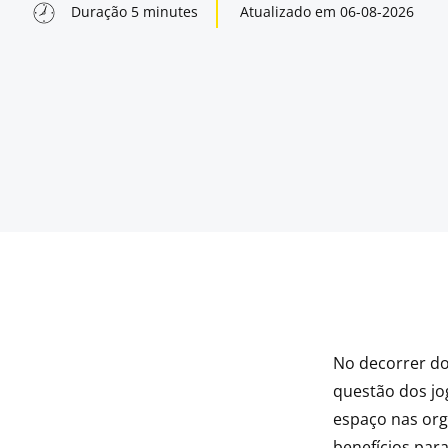
Duração
5
minutes
Atualizado em
06-08-2026
No decorrer do
indow
questão dos jo
espaço nas org
indow
benefícios par