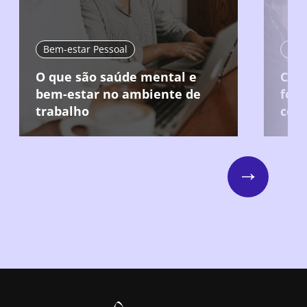
Bem-estar Pessoal
Pri
O que são saúde mental e
Com
bem-estar no ambiente de
fort
trabalho
com
Next