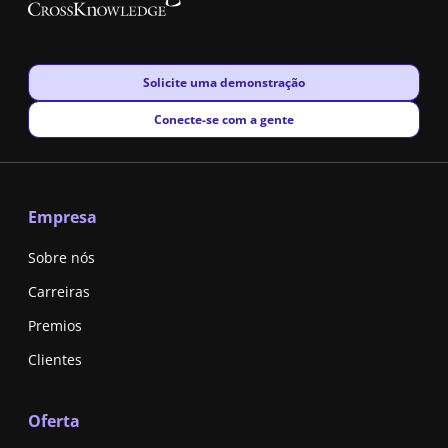
New window
Solicite uma demonstração
New window
Conecte-se com a gente
Empresa
Sobre nós
Carreiras
Premios
Clientes
Oferta