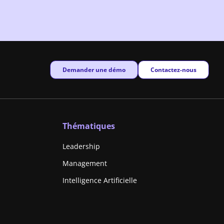
New window
New window
Demander une démo
Contactez-nous
Thématiques
Leadership
Management
Intelligence Artificielle