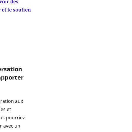
voir des
 et le soutien
ersation
apporter
ration aux
les et
us pourriez
r avec un