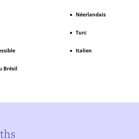
Néerlandais
Turc
essible
Italien
u Brésil
aths