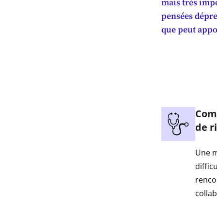
mais très imp
pensées dépres
que peut appo
Comp
de r
Une m
diffic
renco
colla