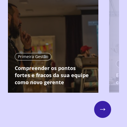
Primeira Gestão
Compreender os pontos
fortes e fracos da sua equipe
Ent
como novo gerente
col
Next