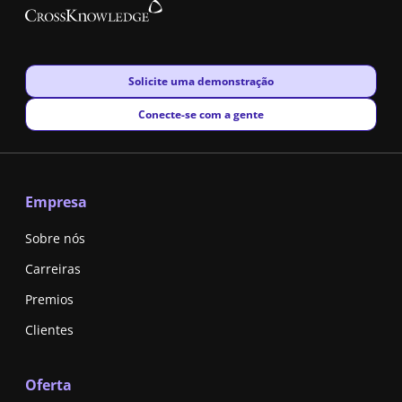
New window
Solicite uma demonstração
New window
Conecte-se com a gente
Empresa
Sobre nós
Carreiras
Premios
Clientes
Oferta