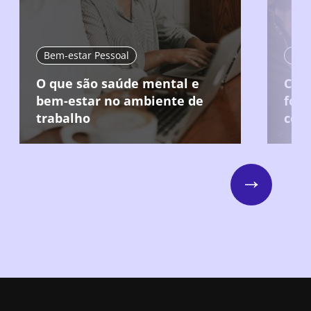
Bem-estar Pessoal
Pri
O que são saúde mental e
Com
bem-estar no ambiente de
fort
trabalho
com
Next