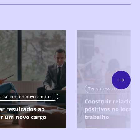
Next
Ter sucesso em um novo emprego
Construir relacion
ar resultados ao
positivos no local d
r um novo cargo
trabalho