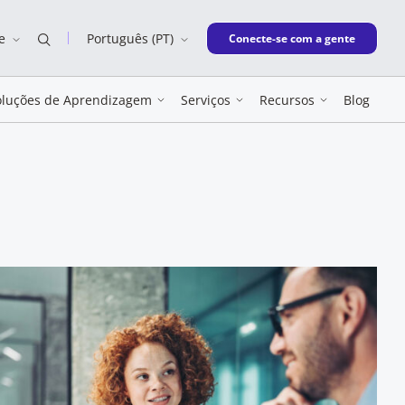
e
Português (PT)
New window
Conecte-se com a gente
oluções de Aprendizagem
Serviços
Recursos
Blog