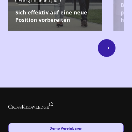
Erfolg im neuen Job
Bei 
Sich effektiv auf eine neue
posi
Position vorbereiten
hint
Next
New window
Demo Vereinbaren