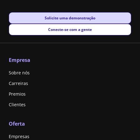
New window
Solicite uma demonstração
New window
Conecte-se com a gente
Empresa
Sobre nós
Carreiras
Premios
Clientes
Oferta
Empresas