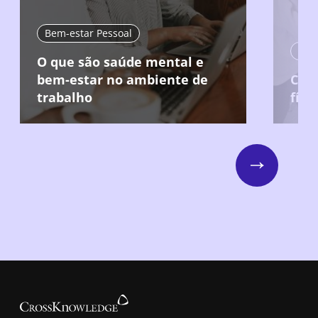
Bem-estar Pessoal
Bem
O que são saúde mental e
bem-estar no ambiente de
Cuid
trabalho
físi
Next