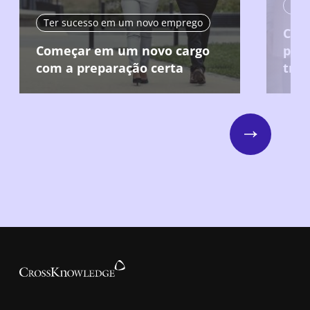
Ter
Ter sucesso em um novo emprego
Cau
Começar em um novo cargo
posi
com a preparação certa
trab
Next