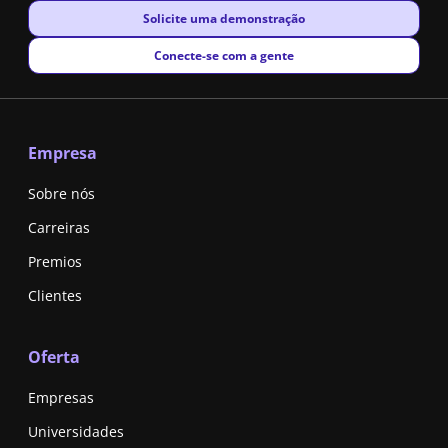
New window
Solicite uma demonstração
New window
Conecte-se com a gente
Empresa
Sobre nós
Carreiras
Premios
Clientes
Oferta
Empresas
Universidades