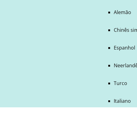
Alemão
Chinês si
Espanhol
Neerland
Turco
Italiano