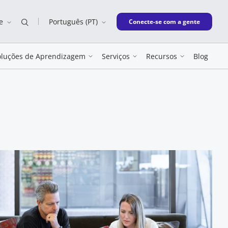
e
Português (PT)
New window
Conecte-se com a gente
oluções de Aprendizagem
Serviços
Recursos
Blog