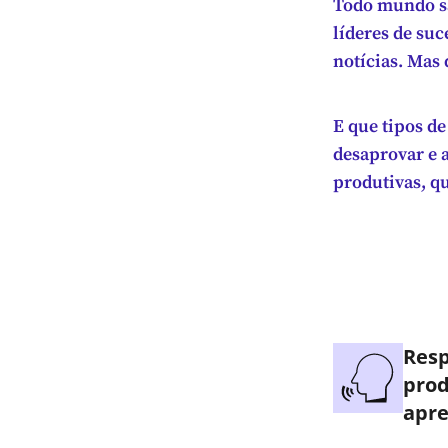
Todo mundo sa
líderes de su
notícias. Mas
E que tipos d
desaprovar e 
produtivas, q
Res
prod
apre