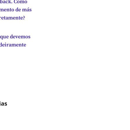
dback. Como
imento de más
rretamente?
s que devemos
adeiramente
ias