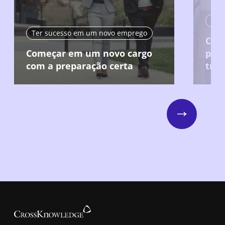
Ter
Ter sucesso em um novo emprego
Cau
Começar em um novo cargo
posi
com a preparação certa
trab
Next