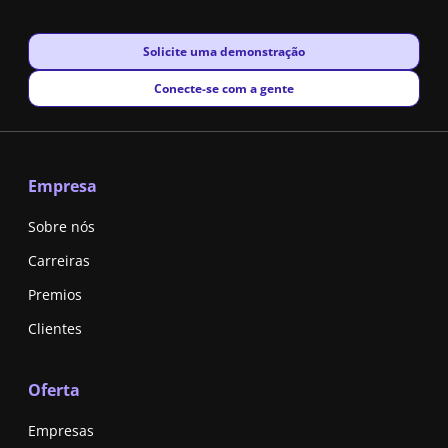
New window
Solicite uma demonstração
New window
Conecte-se com a gente
Empresa
Sobre nós
Carreiras
Premios
Clientes
Oferta
Empresas