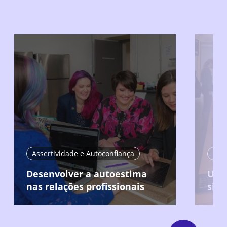
Assertividade e Autoconfiança
Asse
Desenvolver a autoestima
Usar
nas relações profissionais
situ