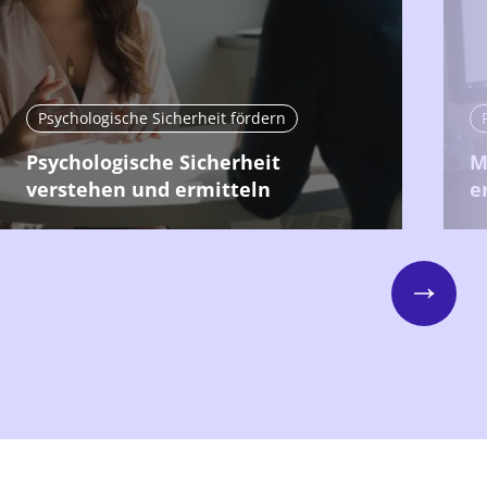
Psychologische Sicherheit fördern
Psychologische Sicherheit
M
verstehen und ermitteln
e
Next