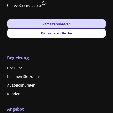
New window
Demo Vereinbaren
New window
Kontaktieren Sie Uns
Begleitung
Über uns
Kommen Sie zu uns!
Auszeichnungen
Kunden
Angebot