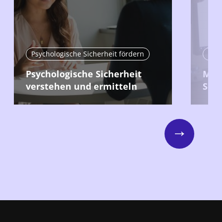
Psychologische Sicherheit fördern
Psyc
Psychologische Sicherheit
Mec
verstehen und ermitteln
Sch
Next