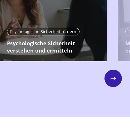
Psychologische Sicherheit fördern
Psychologische Sicherheit
M
verstehen und ermitteln
e
Next