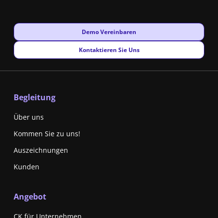
New window
Demo Vereinbaren
New window
Kontaktieren Sie Uns
Begleitung
Über uns
Kommen Sie zu uns!
Auszeichnungen
Kunden
Angebot
CK für Unternehmen