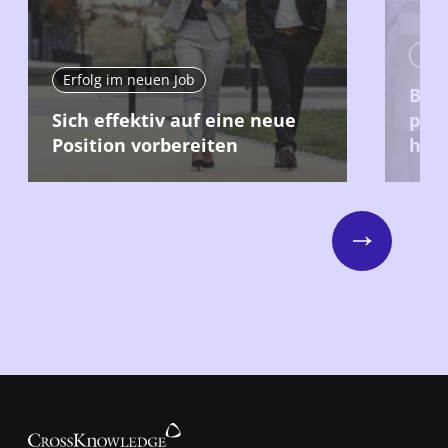
Erfo
Erfolg im neuen Job
Bei 
Sich effektiv auf eine neue
posi
Position vorbereiten
hint
Next