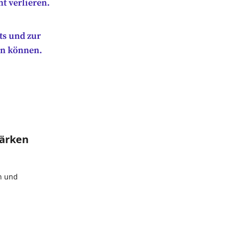
ht verlieren.
ts und zur
en können.
tärken
n und