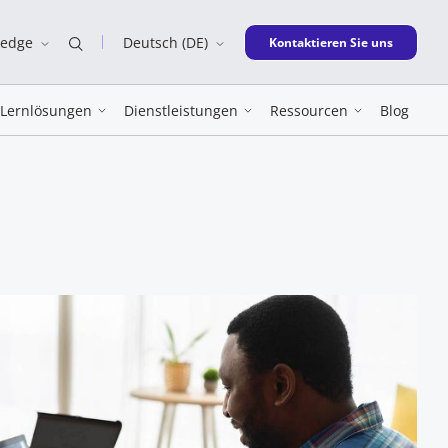
ledge
Deutsch (DE)
New window
Kontaktieren Sie uns
Lernlösungen
Dienstleistungen
Ressourcen
Blog