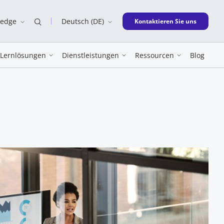
ledge
Deutsch (DE)
New window
Kontaktieren Sie uns
Lernlösungen
Dienstleistungen
Ressourcen
Blog