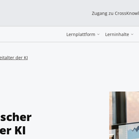
Zugang zu CrossKnow
Lernplattform
Lerninhalte
italter der KI
ischer
er KI