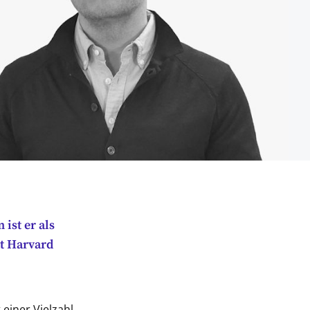
ist er als
at Harvard
einer Vielzahl