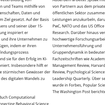
n und Teams mithilfe von
von Partnern aus dem privat
enschaften, Daten und
öffentlichen Sektor zusamme
 Ziel gesetzt. Auf der Basis
Leistungen anzukurbeln, daru
sens und seiner über 15-
PwC, NATO und das US Office 
ung inspiriert er
Research. Darüber hinaus verö
e und ihre Unternehmen zu
hochwertige Forschungsarbei
gen, indem er ihren
Unternehmensführung und
findungsprozess
Gruppendynamik in bedeute
nd sie für den Erfolg im KI-
Fachzeitschriften wie Academ
oniert. Insbesondere hilft er
Management Review, Harvard
ie stürmischen Gewässer der
Review, Psychological Scienc
 des digitalen Wandels zu
Leadership Quarterly. Über se
wurde in Forbes, Popular Sci
The Washington Post bericht
 Buch Computational
nnecting Behavioral Science