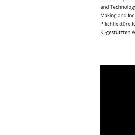
and Technology
Making and Incr
Pflichtlektüre f
KI-gestützten W