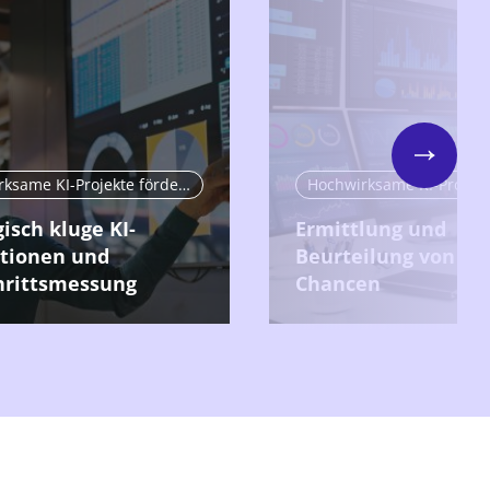
Next
Hochwirksame KI-Projekte fördern
isch kluge KI-
Ermittlung und
itionen und
Beurteilung von KI-
hrittsmessung
Chancen