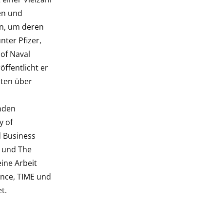
en und
n, um deren
nter Pfizer,
of Naval
ffentlicht er
ten über
nden
y of
 Business
e und The
ine Arbeit
ence, TIME und
et.