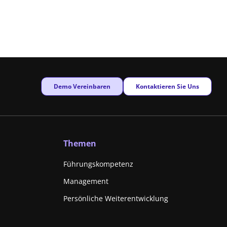
New window
New window
Demo Vereinbaren
Kontaktieren Sie Uns
Themen
Führungskompetenz
Management
Persönliche Weiterentwicklung