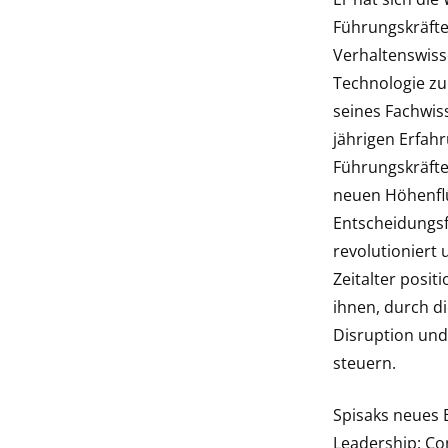
Führungskräfte
Verhaltenswiss
Technologie zum
seines Fachwis
jährigen Erfahr
Führungskräft
neuen Höhenflü
Entscheidungs
revolutioniert u
Zeitalter positi
ihnen, durch d
Disruption und
steuern.
Spisaks neues
Leadership: Co