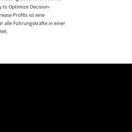
 to Optimize Decision-
ease Profits ist eine
ür alle Führungskräfte in einer
elt.