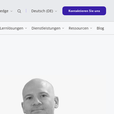
ledge
Deutsch (DE)
New window
Kontaktieren Sie uns
Lernlösungen
Dienstleistungen
Ressourcen
Blog